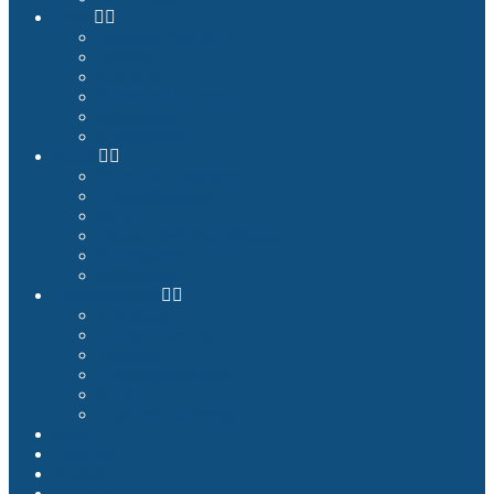
Privat
Premium Plug & Fly
Vorteile
Beispiele
Bilder und Videos
Referenzen
Konfigurator
Bauen
Selbstbau Lösungen
Produktbeispiele
Shop
Homecockpit Konfigurator
Bildergalerie
Referenzen
Dokumentation
Anleitungen
Cockpit Planung
Tutorials
Erfolgsgeschichten
Service
Alles zur Lieferung
Blog
Über uns
Kontakt
Checkout