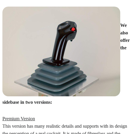
We
also
offer
the
sidebase in two versions:
Premium Version
This version has many realistic details and supports with its design
the perception of a real cockpit. It is made of fibreglass and the