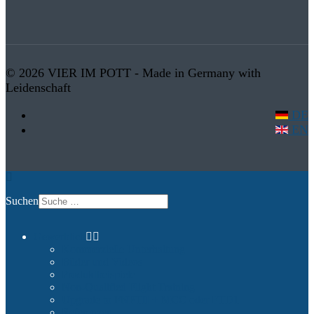
© 2026 VIER IM POTT - Made in Germany with
Leidenschaft
DE
EN
Suchen
Gewerblich
Kommerzielle Unterhaltung
Bilder und Videos
Produktbeispiele
Non-Qualified Flight Training
Upgrade to FNPTII + MCC oder FTD1
Referenzen