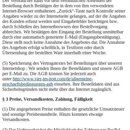
Der Verbraucher kann vor dem verbindlichen Absenden der
Bestellung durch Betätigen der in dem von ihm verwendeten
Internet-Browser enthaltenen „Zurück“-Taste nach Kontrolle seiner
Angaben wieder zu der Internetseite gelangen, auf der die Angaben
des Kunden erfasst werden und Eingabefehler berichtigen bzw.
durch Schließen des Internetbrowsers den Bestellvorgang
abbrechen. Wir bestätigen den Eingang der Bestellung unmittelbar
durch eine automatisch generierte E-Mail (Eingangsbestätigung).
Diese stellt noch keine Annahme des Angebotes dar. Die Annahme
des Angebots erfolgt schriftlich, in Textform oder durch
Übersendung der bestellten Ware innerhalb einer Woche.
(5) Speicherung des Vertragstextes bei Bestellungen über unseren
Internetshop : Wir senden Ihnen die Bestelldaten und unsere AGB
per E-Mail zu. Die AGB können Sie jederzeit auch
unter
http://www.vier-im-pott.com/de/allgemeine-
geschaeftsbedingungen-agb
einsehen. Ihre Bestelldaten sind aus
Sicherheitsgründen nicht mehr über das Internet zugänglich.
§ 3 Preise, Versandkosten, Zahlung, Fälligkeit
(1) Die angegebenen Preise enthalten die gesetzliche Umsatzsteuer
und sonstige Preisbestandteile. Hinzu kommen etwaige
Versandkosten.
(2) Der Verbraucher hat die Möglichkeit der Zahlung per PayPal.