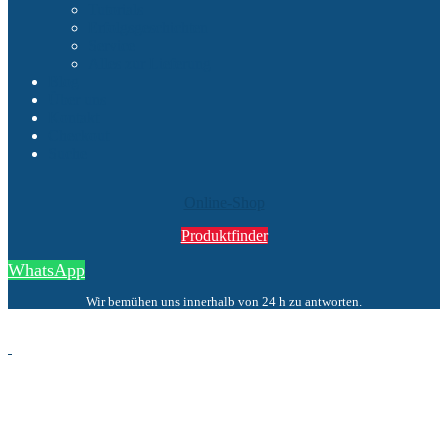
Tutorials
Erfolgsgeschichten
Service
Alles zur Lieferung
Blog
Über uns
Kontakt
Checkout
Suche
Online-Shop
Produktfinder
WhatsApp
Wir bemühen uns innerhalb von 24 h zu antworten.