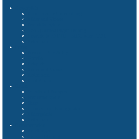
Gewerblich
Kommerzielle Unterhaltung
Bilder und Videos
Produktbeispiele
Non-Qualified Flight Training
Upgrade to FNPTII + MCC oder FTD1
Referenzen
Privat
Premium Plug & Fly
Vorteile
Beispiele
Bilder und Videos
Referenzen
Konfigurator
Bauen
Selbstbau Lösungen
Produktbeispiele
Shop
Homecockpit Konfigurator
Bildergalerie
Referenzen
Dokumentation
Anleitungen
Cockpit Planung