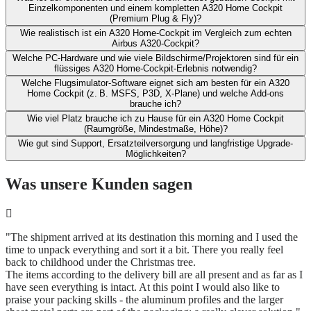
Einzelkomponenten und ​einem kompletten A320 Home Cockpit
(Premium Plug & Fly)?
Wie realistisch ist ein A320 Home-Cockpit im Vergleich zum echten
Airbus A320-Cockpit?​
Welche PC-Hardware und wie viele Bildschirme/Projektoren sind für ein
flüssiges A320 Home-Cockpit-Erlebnis notwendig?
Welche Flugsimulator-Software eignet sich am besten für ein A320
Home Cockpit (z. B. MSFS, P3D, X‑Plane) und welche Add-ons
brauche ich?​
Wie viel Platz brauche ich zu Hause für ein A320 Home Cockpit
(Raumgröße, Mindestmaße, Höhe)?​
Wie gut sind Support, Ersatzteilversorgung und langfristige Upgrade-
Möglichkeiten?
Was unsere Kunden sagen
"The shipment arrived at its destination this morning and I used the
time to unpack everything and sort it a bit. There you really feel
back to childhood under the Christmas tree.
The items according to the delivery bill are all present and as far as I
have seen everything is intact. At this point I would also like to
praise your packing skills - the aluminum profiles and the larger